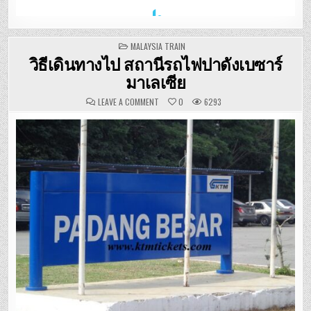
POSTED
MALAYSIA TRAIN
IN
วิธีเดินทางไป สถานีรถไฟปาดังเบซาร์
มาเลเซีย
ON
LEAVE A COMMENT
0
6293
วิธี
เดิน
ทาง
ไป
สถานี
รถไฟ
ปา
ดัง
เบ
ซาร์
มาเลเซีย