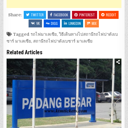
Share:
TWITTER
FACEBOOK
PINTEREST
REDDIT
VK
DIGG
LINKEDIN
MIX
Tagged
รถไฟมาเลเซีย
,
วิธีเดินทางไปสถานีรถไฟปาดังเบ
ซาร์ มาเลเซีย
,
สถานีรถไฟปาดังเบซาร์ มาเลเซีย
Related Articles